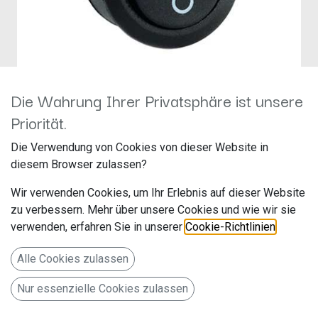
Die Wahrung Ihrer Privatsphäre ist unsere
Priorität.
Jehnert Wippschalter /
Die Verwendung von Cookies von dieser Website in
Radioschalter
diesem Browser zulassen?
Hersteller: Jehnert
Wir verwenden Cookies, um Ihr Erlebnis auf dieser Website
Artikelnummer: 69499
zu verbessern. Mehr über unsere Cookies und wie wir sie
verwenden, erfahren Sie in unserer
Cookie-Richtlinien
.
Alle Cookies zulassen
5,00
€
Alle Preise inkl. MwSt.
zzgl. Versandkosten
Nur essenzielle Cookies zulassen