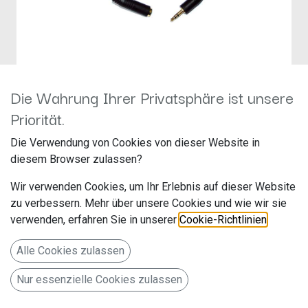
Die Wahrung Ihrer Privatsphäre ist unsere
Jehnert Entstörfilter »plug &
Priorität.
play«
Die Verwendung von Cookies von dieser Website in
diesem Browser zulassen?
Hersteller: Jehnert
Artikelnummer: 68499
Wir verwenden Cookies, um Ihr Erlebnis auf dieser Website
zu verbessern. Mehr über unsere Cookies und wie wir sie
verwenden, erfahren Sie in unserer
Cookie-Richtlinien
.
28,00
€
Alle Cookies zulassen
Alle Preise inkl. MwSt.
zzgl. Versandkosten
Nur essenzielle Cookies zulassen