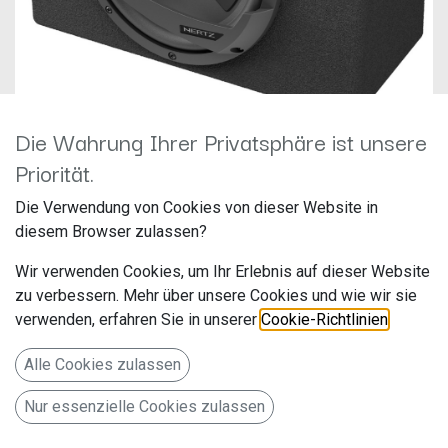
Die Wahrung Ihrer Privatsphäre ist unsere
Priorität.
Hertz DBX-25.3 25cm
Die Verwendung von Cookies von dieser Website in
Subwoofer mit Gehäuse
diesem Browser zulassen?
Hersteller: Hertz
Wir verwenden Cookies, um Ihr Erlebnis auf dieser Website
Artikelnummer: DBX-25.3
zu verbessern. Mehr über unsere Cookies und wie wir sie
Elettromedia s.p.a
verwenden, erfahren Sie in unserer
Cookie-Richtlinien
.
CONTRADA MARIGNANO SCN,
Alle Cookies zulassen
POTENZA PICENA MC 62018
Nur essenzielle Cookies zulassen
Italien www.elettromedia.de