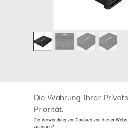
Die Wahrung Ihrer Privats
HELIX D FOUR
Priorität.
Der neue Einstieg in die HELIX-Welt! Die D Verstä
Die Verwendung von Cookies von dieser Websi
durch „HELIX pur" ohne Kompromisse. Viel Kraft, 
zulassen?