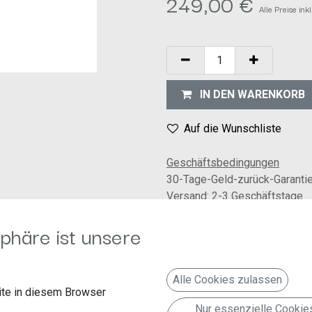
249,00
€
Alle Preise in
IN DEN WARENKORB
Auf die Wunschliste
Geschäftsbedingungen
30-Tage-Geld-zurück-Garanti
Versand: 2-3 Geschäftstage
phäre ist unsere
Alle Cookies zulassen
rkerserie gibt sich nur in einer Hinsicht bescheiden - nämlich bei 
te in diesem Browser
tolle Messwerte und ein pralles Ausstattungspaket sind Garant für
Nur essenzielle Cookie