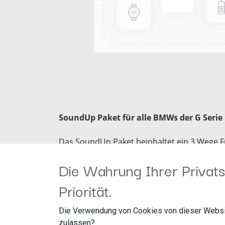
SoundUp Paket für alle BMWs der G Serie 
Das
SoundUp
Paket beinhaltet ein 3 Wege 
und Dämmmaterial zur Vibrationsvermeid
Die Wahrung Ihrer Privats
Über unsere DSP Software können Sie nach er
Priorität.
kann im Nachgang auf Ihren persönlichen M
über die DSP Endstufe optimiert.
Die Verwendung von Cookies von dieser Websi
zulassen?