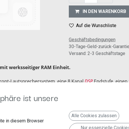
IN DEN WARENKORB
Auf die Wunschliste
Geschäftsbedingungen
30-Tage-Geld-zurück-Garanti
Versand: 2-3 Geschäftstage
mit werksseitiger RAM Einheit.
Front-Lautsprechersystem, eine 8 Kanal
DSP
Endstufe, einen
ung der
Lautsprechereinbauplätze
.
phäre ist unsere
folgter Installation ein vorkonfiguriertes und fahrzeugspez
usikgeschmack nachjustiert werden. Der originale
Center
- 
Alle Cookies zulassen
te in diesem Browser
Nur essenzielle Cookie