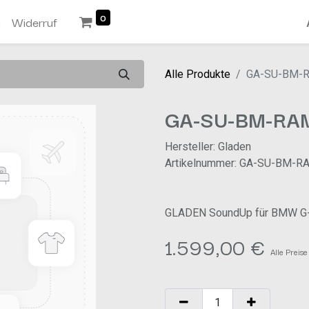
0
n
Widerruf
Alle Produkte
GA-SU-BM-
GA-SU-BM-RA
Hersteller: Gladen
Artikelnummer: GA-SU-BM-R
GLADEN SoundUp für BMW G-
1.599,00
€
Alle Preise