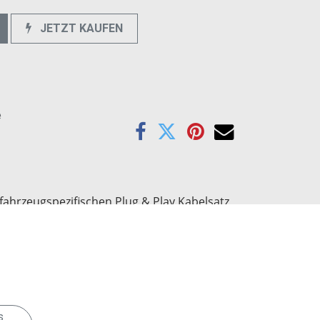
JETZT KAUFEN
e
 fahrzeugspezifischen
Plug & Play
Kabelsatz
ifisches DSP Setting aufspielen. Dieses
und die originalen Hecklautsprecher werden
s