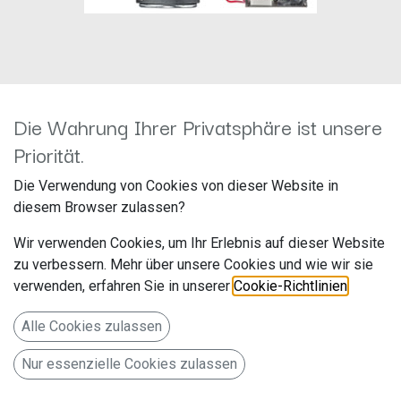
Die Wahrung Ihrer Privatsphäre ist unsere
Gladen M165 Slim
Priorität.
Hersteller: Gladen
Die Verwendung von Cookies von dieser Website in
Artikelnummer: M165 Slim
diesem Browser zulassen?
Wir verwenden Cookies, um Ihr Erlebnis auf dieser Website
zu verbessern. Mehr über unsere Cookies und wie wir sie
16,5cm 2-Wege-Kompo-Lautsprecher, 3 Ohm
verwenden, erfahren Sie in unserer
Cookie-Richtlinien
.
159,00
€
Alle Preise inkl. MwSt.
zzgl. Versandkosten
Alle Cookies zulassen
Nur essenzielle Cookies zulassen