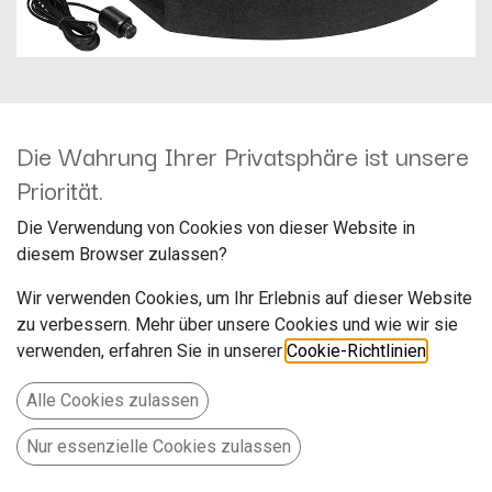
Die Wahrung Ihrer Privatsphäre ist unsere
ESX Q300A v2
Priorität.
Hersteller: ESX
Die Verwendung von Cookies von dieser Website in
Artikelnummer: Q300AV2
diesem Browser zulassen?
Audio Design Vertriebs GmbH
Wir verwenden Cookies, um Ihr Erlebnis auf dieser Website
Am Breilingsweg 3
zu verbessern. Mehr über unsere Cookies und wie wir sie
verwenden, erfahren Sie in unserer
Cookie-Richtlinien
.
76709 Kronau
Deutschland www.audiodesign.de
Alle Cookies zulassen
15 x 23 cm (6 x 9”) Aktiv-Subwoofer-System
Nur essenzielle Cookies zulassen
249,00
€
Alle Preise inkl. MwSt.
zzgl. Versandkosten