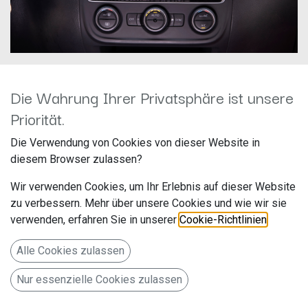
Die Wahrung Ihrer Privatsphäre ist unsere
Dynavin D9-83S FLEX
Priorität.
Hersteller: Dynavin
Die Verwendung von Cookies von dieser Website in
Artikelnummer: D9-83 PR F
diesem Browser zulassen?
Wir verwenden Cookies, um Ihr Erlebnis auf dieser Website
zu verbessern. Mehr über unsere Cookies und wie wir sie
9-Zoll Android Navigationssystem für VW Tiguan 2007-
verwenden, erfahren Sie in unserer
Cookie-Richtlinien
.
2017, Golf 5
299,00
€
Alle Cookies zulassen
Alle Preise inkl. MwSt.
zzgl. Versandkosten
Nur essenzielle Cookies zulassen