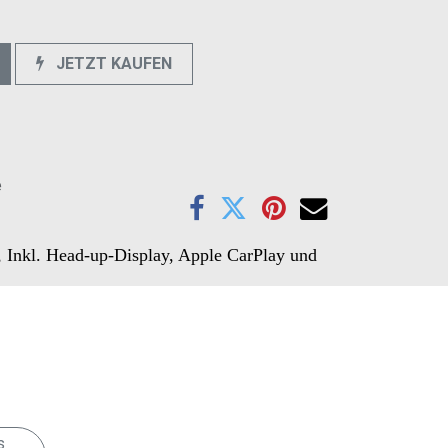
JETZT KAUFEN
e
, Inkl. Head-up-Display, Apple CarPlay und
: 44,1 K. Fahrzeugspezifische Sound Datei
Karte mit Android Auto auch die
s