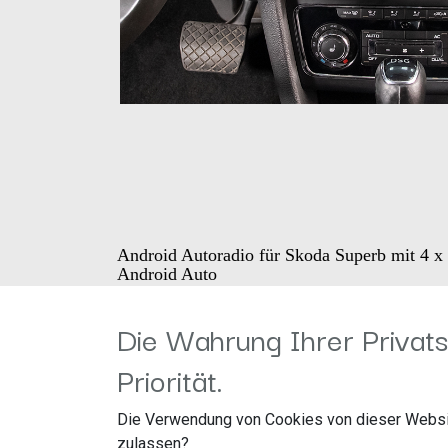
Android Autoradio für Skoda Superb mit 4 x 
Android Auto
Die Wahrung Ihrer Privats
Integrierter 4 x 60W RMS Class D-DSP Verstä
verfügbar.
Priorität.
Hochwertiges 10,1″/16:9 LCD kapazitives To
Inklusive Head-up-Display, das Navigations
Die Verwendung von Cookies von dieser Websi
Fahrzeuggeschwindigkeit und Blitzer.de-Info
zulassen?