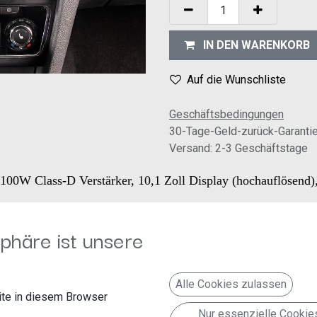
IN DEN WARENKORB
Auf die Wunschliste
Geschäftsbedingungen
30-Tage-Geld-zurück-Garanti
Versand: 2-3 Geschäftstage
100W Class-D Verstärker, 10,1 Zoll Display (hochauflösend)
phäre ist unsere
rker: Verzerrung (THD+N) < 1%, DSP-Auflösung: 24 Bit, Abtastrate
uchscreen-Display (Auflösung 1280 x 720).
Alle Cookies zulassen
informationen von Dynaway, Apple Karte mit Carplay und Google 
te in diesem Browser
rmationen an.
Nur essenzielle Cookie