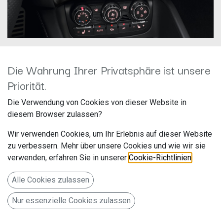
Die Wahrung Ihrer Privatsphäre ist unsere
Dynavin D8-TT PRO 160GB
Priorität.
Hersteller: Dynavin
Die Verwendung von Cookies von dieser Website in
Artikelnummer: D8-TT PR 160 GB
diesem Browser zulassen?
Wir verwenden Cookies, um Ihr Erlebnis auf dieser Website
zu verbessern. Mehr über unsere Cookies und wie wir sie
9-Zoll Android Navigationssystem D8-TT Premium für Audi
verwenden, erfahren Sie in unserer
Cookie-Richtlinien
.
TT (8J) 2006-2014
699,00
€
Alle Cookies zulassen
Alle Preise inkl. MwSt.
zzgl. Versandkosten
Nur essenzielle Cookies zulassen