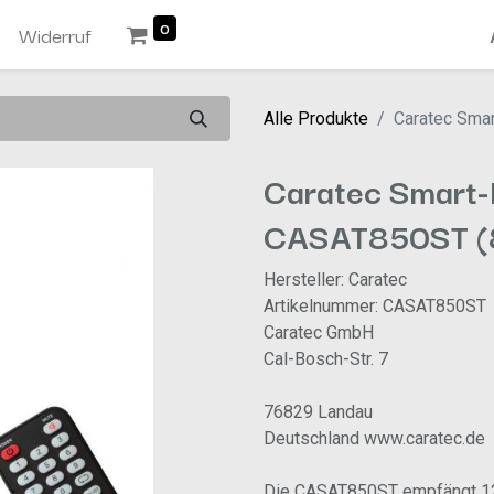
0
n
Widerruf
Alle Produkte
Caratec Sma
Caratec Smart-
CASAT850ST (
Hersteller: Caratec
Artikelnummer: CASAT850ST
Caratec GmbH
Cal-Bosch-Str. 7
76829 Landau
Deutschland www.caratec.de
Die CASAT850ST empfängt 12 