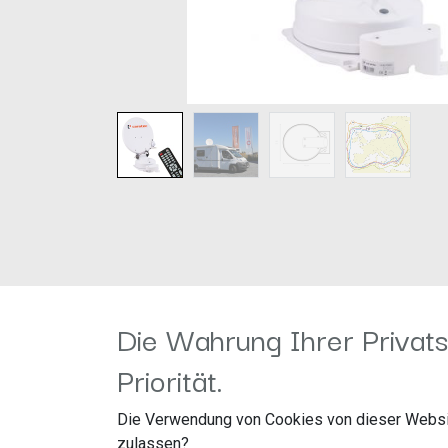
Die Wahrung Ihrer Privats
Priorität.
Die Verwendung von Cookies von dieser Websi
Die CASAT850ST empfängt 12 Satelliten, gest
zulassen?