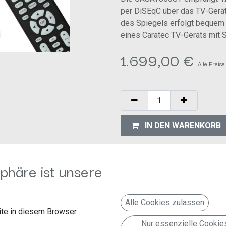
per DiSEqC über das TV-Gerät
des Spiegels erfolgt bequem
eines Caratec TV-Geräts mit 
1.699,00
€
Alle Preise
IN DEN WARENKORB
Auf die Wunschliste
phäre ist unsere
Geschäftsbedingungen
30-Tage-Geld-zurück-Garanti
Versand: 2-3 Geschäftstage
Alle Cookies zulassen
te in diesem Browser
euert
Nur essenzielle Cookie