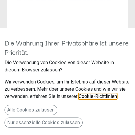
Die Wahrung Ihrer Privatsphäre ist unsere
Caratec Vision CAV220X-
Priorität.
DB.SB
Die Verwendung von Cookies von dieser Website in
diesem Browser zulassen?
Hersteller: Caratec
Artikelnummer: CAV220X-DB.SB
Wir verwenden Cookies, um Ihr Erlebnis auf dieser Website
Caratec GmbH
zu verbessern. Mehr über unsere Cookies und wie wir sie
Cal-Bosch-Str. 7
verwenden, erfahren Sie in unserer
Cookie-Richtlinien
.
Alle Cookies zulassen
76829 Landau
Deutschland www.caratec.de
Nur essenzielle Cookies zulassen
Bundle mit dem CAV220X-DB Weitwinkel TV und einem