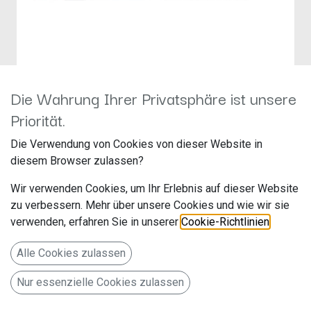
Die Wahrung Ihrer Privatsphäre ist unsere
Caratec Vision CAV190P-D
Priorität.
Hersteller: Caratec
Die Verwendung von Cookies von dieser Website in
Artikelnummer: CAV190P-D
diesem Browser zulassen?
Caratec GmbH
Wir verwenden Cookies, um Ihr Erlebnis auf dieser Website
Cal-Bosch-Str. 7
zu verbessern. Mehr über unsere Cookies und wie wir sie
verwenden, erfahren Sie in unserer
Cookie-Richtlinien
.
76829 Landau
Deutschland www.caratec.de
Alle Cookies zulassen
Caratec Vision CAV190P-D 47cm (19") Weitwinkel TV mit
Nur essenzielle Cookies zulassen
DVB-T2 HD, DVB-S2 und DVD-Player