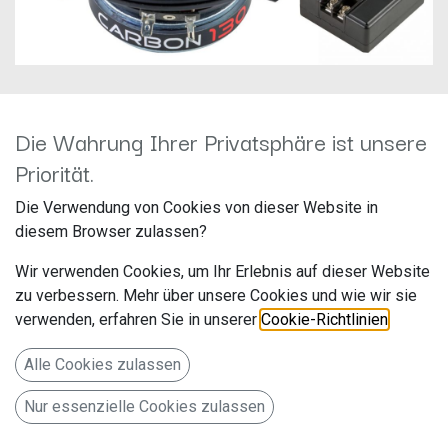
Die Wahrung Ihrer Privatsphäre ist unsere
Priorität.
Audio System CARBON 130
Die Verwendung von Cookies von dieser Website in
13cm Kompo-Lautsprecher
diesem Browser zulassen?
Hersteller: Audio System
Wir verwenden Cookies, um Ihr Erlebnis auf dieser Website
Artikelnummer: CARBON130
zu verbessern. Mehr über unsere Cookies und wie wir sie
Audio System
verwenden, erfahren Sie in unserer
Cookie-Richtlinien
.
Falltorstr. 6
Alle Cookies zulassen
76707 Hambrücken
Nur essenzielle Cookies zulassen
Deutschland www.audio-system.de