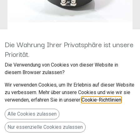
Die Wahrung Ihrer Privatsphäre ist unsere
Audio System M10 DC EVO
Priorität.
Hersteller: Audio System
Die Verwendung von Cookies von dieser Website in
Artikelnummer: M10DCEVO
diesem Browser zulassen?
Audio System
Wir verwenden Cookies, um Ihr Erlebnis auf dieser Website
Falltorstr. 6
zu verbessern. Mehr über unsere Cookies und wie wir sie
verwenden, erfahren Sie in unserer
Cookie-Richtlinien
.
76707 Hambrücken
Deutschland www.audio-system.de
Alle Cookies zulassen
250mm Subwoofer 2+2 Ohm
Nur essenzielle Cookies zulassen
110,00
€
Alle Preise inkl. MwSt.
zzgl. Versandkosten