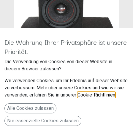
Die Wahrung Ihrer Privatsphäre ist unsere
Priorität.
Audio System CO 06 BR-2
Die Verwendung von Cookies von dieser Website in
VITO
diesem Browser zulassen?
Hersteller: Audio System
Wir verwenden Cookies, um Ihr Erlebnis auf dieser Website
Artikelnummer: BR-2CO06VITOEVO
zu verbessern. Mehr über unsere Cookies und wie wir sie
Audio System
verwenden, erfahren Sie in unserer
Cookie-Richtlinien
.
Falltorstr. 6
Alle Cookies zulassen
76707 Hambrücken
Nur essenzielle Cookies zulassen
Deutschland www.audio-system.de