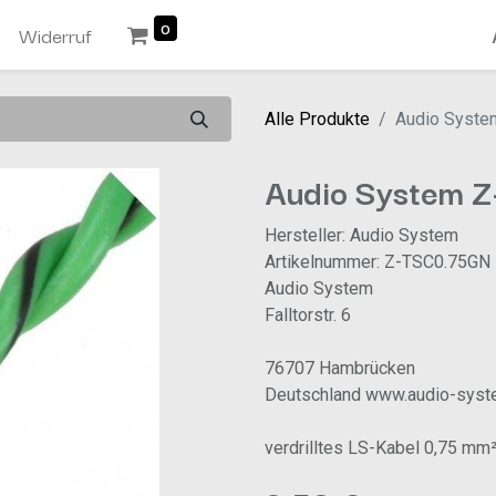
0
n
Widerruf
Alle Produkte
Audio Syst
Audio System 
Hersteller: Audio System
Artikelnummer: Z-TSC0.75GN
Audio System
Falltorstr. 6
76707 Hambrücken
Deutschland www.audio-syst
verdrilltes LS-Kabel 0,75 mm²