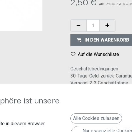
2,50
€
Alle Preise inkl. MwSt
IN DEN WARENKORB
Auf die Wunschliste
Geschäftsbedingungen
30-Tage-Geld-zurück-Garanti
Versand: 2-3 Geschäftstage
phäre ist unsere
rkabel
l
gelb-schwarz / blau-schwarz / braun-rot
Alle Cookies zulassen
te in diesem Browser
eug
Nur essenzielle Cookie