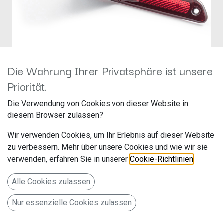
Die Wahrung Ihrer Privatsphäre ist unsere
Priorität.
Rückfahrkamera für Mercedes
Die Verwendung von Cookies von dieser Website in
diesem Browser zulassen?
Sprinter, VW Crafter 1 mit
Wir verwenden Cookies, um Ihr Erlebnis auf dieser Website
MINI-DIN Steckern
zu verbessern. Mehr über unsere Cookies und wie wir sie
verwenden, erfahren Sie in unserer
Cookie-Richtlinien
.
Hersteller: Ampire
Artikelnummer: KV-SPRINTER-4G
Alle Cookies zulassen
Langwadener Str. 60
Nur essenzielle Cookies zulassen
41516 Grevenbroich