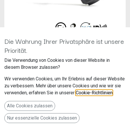
Die Wahrung Ihrer Privatsphäre ist unsere
Priorität.
Die Verwendung von Cookies von dieser Website in
Rückfahrkamera Ampire KV-
diesem Browser zulassen?
Carfter-2-2G Rückfahrkamera
Wir verwenden Cookies, um Ihr Erlebnis auf dieser Website
zu verbessern. Mehr über unsere Cookies und wie wir sie
für VW Crafter ab Bj. 2017
verwenden, erfahren Sie in unserer
Cookie-Richtlinien
.
Hersteller: Ampire
Alle Cookies zulassen
Artikelnummer: KV-Crafter-2-2G
Langwadener Str. 60
Nur essenzielle Cookies zulassen