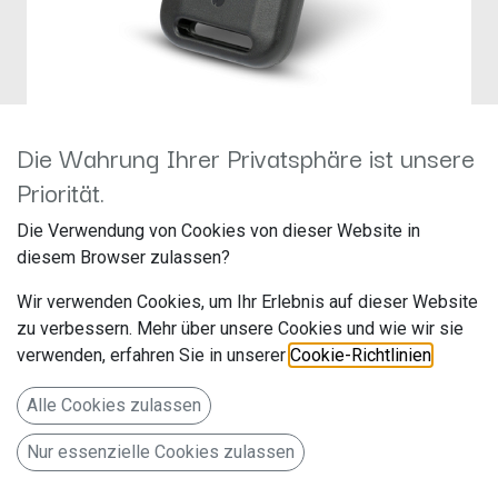
Die Wahrung Ihrer Privatsphäre ist unsere
STARLINE SHELL-TAG-1.2
Priorität.
Hersteller: Ampire
Die Verwendung von Cookies von dieser Website in
Artikelnummer: STAR-SHELL-TAG-1.2
diesem Browser zulassen?
Langwadener Str. 60
Wir verwenden Cookies, um Ihr Erlebnis auf dieser Website
zu verbessern. Mehr über unsere Cookies und wie wir sie
41516 Grevenbroich
verwenden, erfahren Sie in unserer
Cookie-Richtlinien
.
Deutschland www.ampire.de
Alle Cookies zulassen
Ersatzgehäuse für Bluetooth TAG, neues Design, schwarz
Nur essenzielle Cookies zulassen
12,00
€
Alle Preise inkl. MwSt.
zzgl. Versandkosten