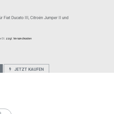
 Fiat Ducato III, Citroën Jumper II und
MwSt.
zzgl. Versandkosten
JETZT KAUFEN
e
s