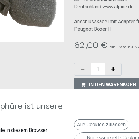
Deutschland www.alpine.de
Anschlusskabel mit Adapter für
Peugeot Boxer II
62,00
€
Alle Preise inkl. 
IN DEN WARENKORB
Auf die Wunschliste
phäre ist unsere
Geschäftsbedingungen
30-Tage-Geld-zurück-Garanti
Alle Cookies zulassen
Versand: 2-3 Geschäftstage
te in diesem Browser
Nur essenzielle Cookie