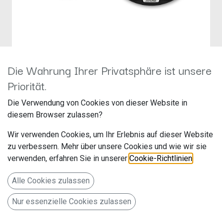
Die Wahrung Ihrer Privatsphäre ist unsere
Alpine SXE-2035s
Priorität.
Hersteller: Alpine
Die Verwendung von Cookies von dieser Website in
Artikelnummer: SXE-S2035
diesem Browser zulassen?
ALPS Alpine Europe GmbH
Wir verwenden Cookies, um Ihr Erlebnis auf dieser Website
Ohmstr. 4
zu verbessern. Mehr über unsere Cookies und wie wir sie
verwenden, erfahren Sie in unserer
Cookie-Richtlinien
.
85716 Unterschleißheim
Deutschland www.alpine.de
Alle Cookies zulassen
20 cm (8-Zoll) 3-Wege Koaxiallautsprecher
Nur essenzielle Cookies zulassen
75,00
€
Alle Preise inkl. MwSt.
zzgl. Versandkosten