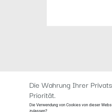
Die Wahrung Ihrer Privats
Features
Spitzenbelastbarkeit: 250W
Priorität.
Frequenzgang: 60Hz-20kHz
Wirkungsgrad: 90dB/W/m
Die Verwendung von Cookies von dieser Websi
Neodym Magnet
Mylar-Titanium Hochtöner
zulassen?