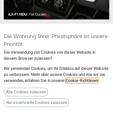
Die Wahrung Ihrer Privatsphäre ist unsere
Priorität.
ALPINE iLX-F115DU
Die Verwendung von Cookies von dieser Website in
Hersteller: Alpine
diesem Browser zulassen?
Artikelnummer: ILX-F115DU
Wir verwenden Cookies, um Ihr Erlebnis auf dieser Website
ALPS Alpine Europe GmbH
zu verbessern. Mehr über unsere Cookies und wie wir sie
Ohmstr. 4
verwenden, erfahren Sie in unserer
Cookie-Richtlinien
.
85716 Unterschleißheim
Alle Cookies zulassen
Deutschland www.alpine.de
Nur essenzielle Cookies zulassen
Autoradio mit 11-Zoll Touchscreen, DAB+, 1-DIN-
Einbaugehäuse, Apple CarPlay Wireless und Android Auto