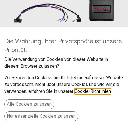
Die Wahrung Ihrer Privatsphäre ist unsere
Priorität.
LFB Citroen/Fiat/Opel/Peugeot
Die Verwendung von Cookies von dieser Website in
diesem Browser zulassen?
ISO/Mini ISO Multilead
Wir verwenden Cookies, um Ihr Erlebnis auf dieser Website
42xfa016
zu verbessern. Mehr über unsere Cookies und wie wir sie
verwenden, erfahren Sie in unserer
Cookie-Richtlinien
.
Hersteller: ACV
Artikelnummer: 42xfa016
Alle Cookies zulassen
acv GmbH
Nur essenzielle Cookies zulassen
Straßburger Allee 10-12