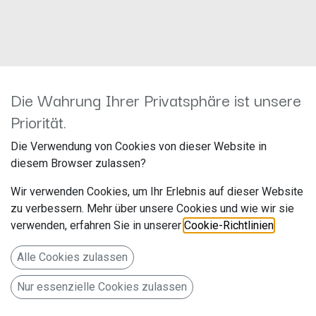
Die Wahrung Ihrer Privatsphäre ist unsere
Priorität.
41shy 014
Die Verwendung von Cookies von dieser Website in
Lenkradfernbedienung für
diesem Browser zulassen?
Hyundai Santa Fe
Wir verwenden Cookies, um Ihr Erlebnis auf dieser Website
zu verbessern. Mehr über unsere Cookies und wie wir sie
Hersteller: ACV
verwenden, erfahren Sie in unserer
Cookie-Richtlinien
.
Artikelnummer: 42shy014
acv GmbH
Alle Cookies zulassen
Straßburger Allee 10-12
Nur essenzielle Cookies zulassen
41812 Erkelenz