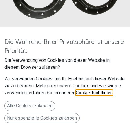
Die Wahrung Ihrer Privatsphäre ist unsere
Priorität.
acv 271320-24
Die Verwendung von Cookies von dieser Website in
diesem Browser zulassen?
Lautsprecherringe
Wir verwenden Cookies, um Ihr Erlebnis auf dieser Website
Audi/Skoda/VW Ø165mm
zu verbessern. Mehr über unsere Cookies und wie wir sie
verwenden, erfahren Sie in unserer
Cookie-Richtlinien
.
Hersteller: ACV
Artikelnummer: 271320-24
Alle Cookies zulassen
acv GmbH
Nur essenzielle Cookies zulassen
Straßburger Allee 10-12