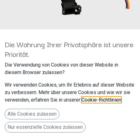
Die Wahrung Ihrer Privatsphäre ist unsere
13-1024-51
Priorität.
Hersteller: ACV
Die Verwendung von Cookies von dieser Website in
Artikelnummer: 13-1024-51
diesem Browser zulassen?
acv GmbH
Wir verwenden Cookies, um Ihr Erlebnis auf dieser Website
Straßburger Allee 10-12
zu verbessern. Mehr über unsere Cookies und wie wir sie
verwenden, erfahren Sie in unserer
Cookie-Richtlinien
.
41812 Erkelenz
Deutschland www.acvgmbh.de
Alle Cookies zulassen
Nur essenzielle Cookies zulassen
249,99
€
Alle Preise inkl. MwSt.
zzgl. Versandkosten