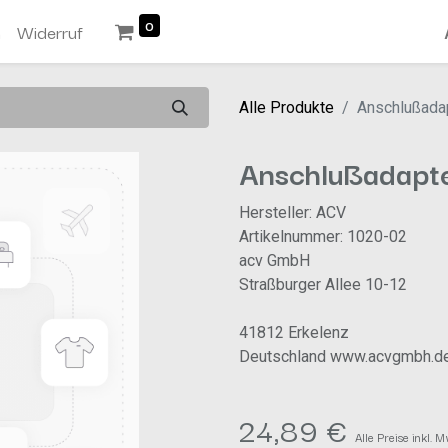
0
n
Widerruf
Alle Produkte
Anschlußada
Anschlußadapt
Hersteller: ACV
Artikelnummer: 1020-02
acv GmbH
Straßburger Allee 10-12
41812 Erkelenz
Deutschland www.acvgmbh.d
24,89
€
Alle Preise inkl. 