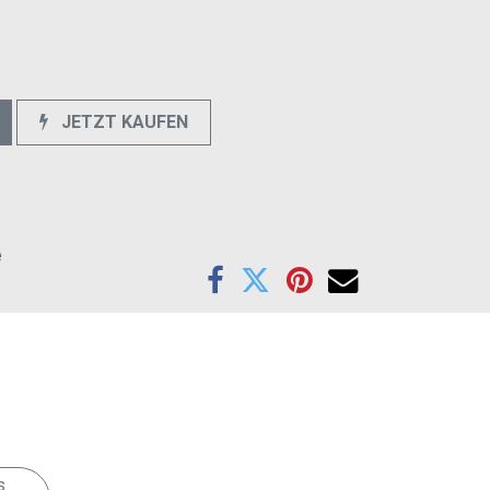
JETZT KAUFEN
e
Anschrift
s