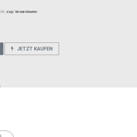
wSt.
zzgl. Versandkosten
JETZT KAUFEN
e
s