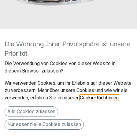
Die Wahrung Ihrer Privatsphäre ist unsere
Priorität.
Rückfahrkamera Ford Emblem
Die Verwendung von Cookies von dieser Website in
diesem Browser zulassen?
zum Austausch des OEM Ford
Wir verwenden Cookies, um Ihr Erlebnis auf dieser Website
Logos 771000-6090
zu verbessern. Mehr über unsere Cookies und wie wir sie
verwenden, erfahren Sie in unserer
Cookie-Richtlinien
.
Hersteller: ACV
Artikelnummer: 771000-6090
Alle Cookies zulassen
acv GmbH
Nur essenzielle Cookies zulassen
Straßburger Allee 10-12