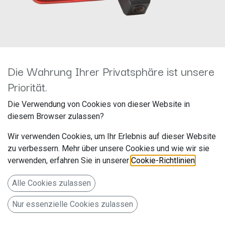
Die Wahrung Ihrer Privatsphäre ist unsere
Priorität.
Rückfahrkamera Fiat Doblo
Die Verwendung von Cookies von dieser Website in
diesem Browser zulassen?
2010-2021/Opel Combo 2011-
Wir verwenden Cookies, um Ihr Erlebnis auf dieser Website
2018 771000-6069
zu verbessern. Mehr über unsere Cookies und wie wir sie
verwenden, erfahren Sie in unserer
Cookie-Richtlinien
.
Hersteller: ACV
Artikelnummer: 771000-6069
Alle Cookies zulassen
acv GmbH
Nur essenzielle Cookies zulassen
Straßburger Allee 10-12