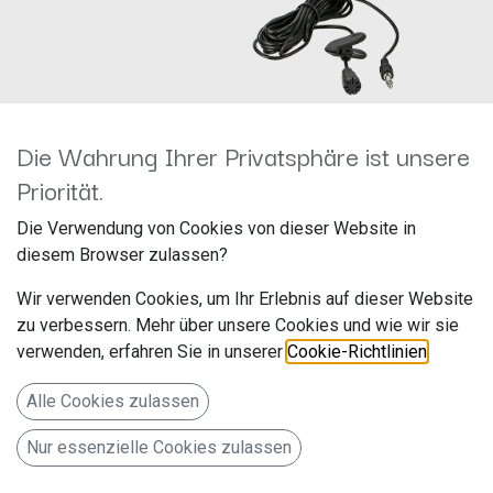
Die Wahrung Ihrer Privatsphäre ist unsere
Priorität.
A2DP Bluetooth Interface
Die Verwendung von Cookies von dieser Website in
diesem Browser zulassen?
Toyota 6Pin/6Pin CD Wechsler
Wir verwenden Cookies, um Ihr Erlebnis auf dieser Website
58tybt002
zu verbessern. Mehr über unsere Cookies und wie wir sie
verwenden, erfahren Sie in unserer
Cookie-Richtlinien
.
Hersteller: ACV
Artikelnummer: 58tybt002
Alle Cookies zulassen
acv GmbH
Nur essenzielle Cookies zulassen
Straßburger Allee 10-12