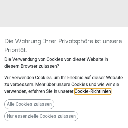
Die Wahrung Ihrer Privatsphäre ist unsere
ACV 42shy008
Priorität.
Hersteller: ACV
Die Verwendung von Cookies von dieser Website in
Artikelnummer: 42shy008
diesem Browser zulassen?
acv GmbH
Wir verwenden Cookies, um Ihr Erlebnis auf dieser Website
Straßburger Allee 10-12
zu verbessern. Mehr über unsere Cookies und wie wir sie
verwenden, erfahren Sie in unserer
Cookie-Richtlinien
.
41812 Erkelenz
Deutschland www.acvgmbh.de
Alle Cookies zulassen
Lenkradfernbedienungsadapter Hyundai / Kia
Nur essenzielle Cookies zulassen
99,00
€
Alle Preise inkl. MwSt.
zzgl. Versandkosten