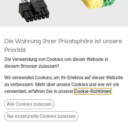
Die Wahrung Ihrer Privatsphäre ist unsere
Priorität.
LFB ACV Kabel > Bosch-
Die Verwendung von Cookies von dieser Website in
diesem Browser zulassen?
Blaupunkt >2010 Mini ISO
Wir verwenden Cookies, um Ihr Erlebnis auf dieser Website
42ctblaupunktlead
zu verbessern. Mehr über unsere Cookies und wie wir sie
verwenden, erfahren Sie in unserer
Cookie-Richtlinien
.
Hersteller: ACV
Artikelnummer: 42ctblaupunktlead
Alle Cookies zulassen
acv GmbH
Nur essenzielle Cookies zulassen
Straßburger Allee 10-12