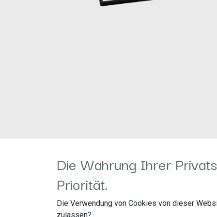
Die Wahrung Ihrer Privats
Priorität.
Nutzen Sie bitte zur Montage des Nachrüstradi
kleinen Innenrahmen (runde Ecken / spitze Ec
Die Verwendung von Cookies von dieser Websi
2018-> Farbe: Klavierlack
zulassen?