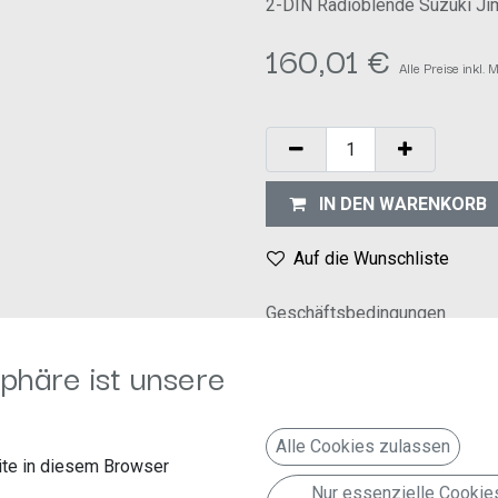
2-DIN Radioblende Suzuki Jim
160,01
€
Alle Preise inkl.
IN DEN WARENKORB
Auf die Wunschliste
Geschäftsbedingungen
30-Tage-Geld-zurück-Garanti
phäre ist unsere
Versand: 2-3 Geschäftstage
os die orignalen Seitenhalter sowie die originalen Halteclipse
Alle Cookies zulassen
ken) Nicht geeignet für Fahrzeuge mit Radiovorbereitung! Für
te in diesem Browser
Nur essenzielle Cookie