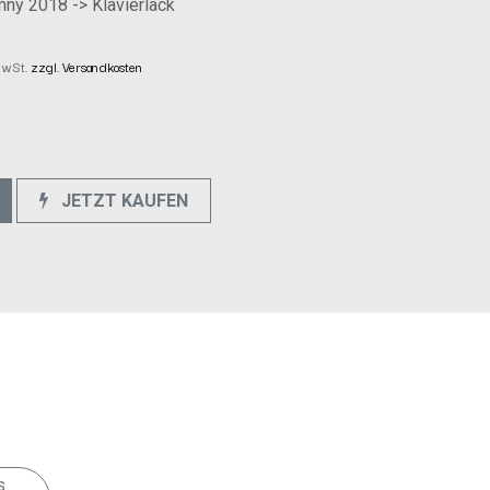
ny 2018 -> Klavierlack
 MwSt.
zzgl. Versandkosten
JETZT KAUFEN
e
 Diese Blende kommt mit 2 unterschiedlichen
 folgendes Fahrzeug geeignet: Suzuki Jimny
s