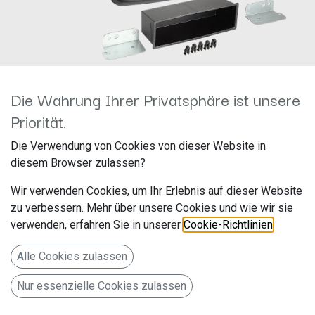
Die Wahrung Ihrer Privatsphäre ist unsere
Priorität.
2-DIN Radioblende Mitsubishi
Die Verwendung von Cookies von dieser Website in
schwarz 381200-24-1
diesem Browser zulassen?
Hersteller: ACV
Wir verwenden Cookies, um Ihr Erlebnis auf dieser Website
Artikelnummer: 381200-24-1
zu verbessern. Mehr über unsere Cookies und wie wir sie
acv GmbH
verwenden, erfahren Sie in unserer
Cookie-Richtlinien
.
Straßburger Allee 10-12
Alle Cookies zulassen
41812 Erkelenz
Nur essenzielle Cookies zulassen
Deutschland www.acvgmbh.de