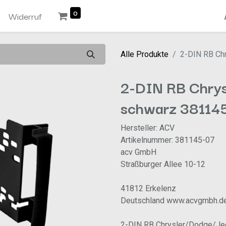
0
n
Widerruf
Alle Produkte
2-DIN RB Ch
2-DIN RB Chry
schwarz 38114
Hersteller: ACV
Artikelnummer: 381145-07
acv GmbH
Straßburger Allee 10-12
41812 Erkelenz
Deutschland www.acvgmbh.d
2-DIN RB Chrysler/Dodge/J