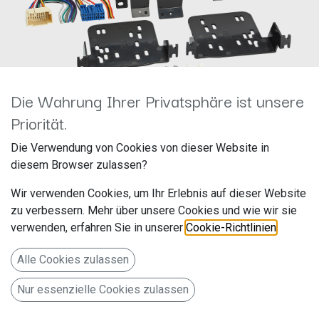
Die Wahrung Ihrer Privatsphäre ist unsere
Priorität.
2-DIN RB Honda Accord 2003
Die Verwendung von Cookies von dieser Website in
diesem Browser zulassen?
- 2007 schwarz 381130-19
Wir verwenden Cookies, um Ihr Erlebnis auf dieser Website
Hersteller: ACV
zu verbessern. Mehr über unsere Cookies und wie wir sie
Artikelnummer: 381130-19
verwenden, erfahren Sie in unserer
Cookie-Richtlinien
.
acv GmbH
Alle Cookies zulassen
Straßburger Allee 10-12
Nur essenzielle Cookies zulassen
41812 Erkelenz
Deutschland www.acvgmbh.de