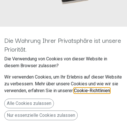
Die Wahrung Ihrer Privatsphäre ist unsere
Priorität.
2-DIN RB Fiat 500 / 500C >
Die Verwendung von Cookies von dieser Website in
schwarz 381094-33-3
diesem Browser zulassen?
Hersteller: ACV
Wir verwenden Cookies, um Ihr Erlebnis auf dieser Website
Artikelnummer: 381094-33-3
zu verbessern. Mehr über unsere Cookies und wie wir sie
acv GmbH
verwenden, erfahren Sie in unserer
Cookie-Richtlinien
.
Straßburger Allee 10-12
Alle Cookies zulassen
41812 Erkelenz
Nur essenzielle Cookies zulassen
Deutschland www.acvgmbh.de