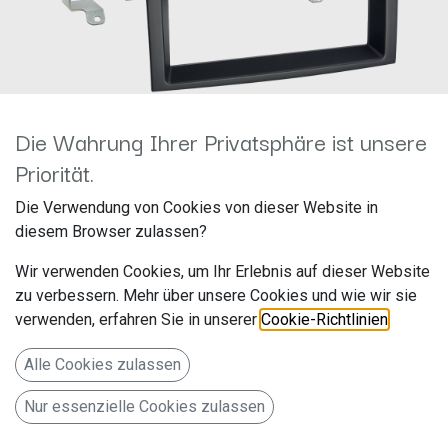
Die Wahrung Ihrer Privatsphäre ist unsere
Priorität.
2-DIN RB Fiat/Citroen/Peugeot
Die Verwendung von Cookies von dieser Website in
diesem Browser zulassen?
Radiovorbereitung 2006-2021
Wir verwenden Cookies, um Ihr Erlebnis auf dieser Website
381094-29-1
zu verbessern. Mehr über unsere Cookies und wie wir sie
verwenden, erfahren Sie in unserer
Cookie-Richtlinien
.
Hersteller: ACV
Artikelnummer: 381094-29-1
Alle Cookies zulassen
acv GmbH
Nur essenzielle Cookies zulassen
Straßburger Allee 10-12