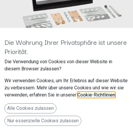
Die Wahrung Ihrer Privatsphäre ist unsere
Priorität.
2-DIN RB Fiat/Citroen/Peugeot
Die Verwendung von Cookies von dieser Website in
diesem Browser zulassen?
2011-2014 Klavierlack 381094-
Wir verwenden Cookies, um Ihr Erlebnis auf dieser Website
27
zu verbessern. Mehr über unsere Cookies und wie wir sie
verwenden, erfahren Sie in unserer
Cookie-Richtlinien
.
Hersteller: ACV
Artikelnummer: 381094-27
Alle Cookies zulassen
acv GmbH
Nur essenzielle Cookies zulassen
Straßburger Allee 10-12