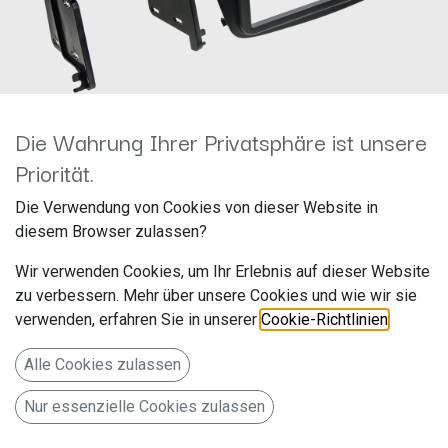
Die Wahrung Ihrer Privatsphäre ist unsere
Priorität.
2-DIN RB Fiat Doblo 2010 > /
Die Verwendung von Cookies von dieser Website in
diesem Browser zulassen?
Opel Combo > 2012 schwarz
Wir verwenden Cookies, um Ihr Erlebnis auf dieser Website
381094-26
zu verbessern. Mehr über unsere Cookies und wie wir sie
verwenden, erfahren Sie in unserer
Cookie-Richtlinien
.
Hersteller: ACV
Artikelnummer: 381094-26
Alle Cookies zulassen
acv GmbH
Nur essenzielle Cookies zulassen
Straßburger Allee 10-12