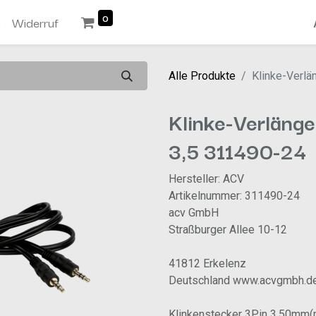
0
n
Widerruf
Alle Produkte
Klinke-Verlä
Klinke-Verläng
3,5 311490-24
Hersteller: ACV
Artikelnummer: 311490-24
acv GmbH
Straßburger Allee 10-12
41812 Erkelenz
Deutschland www.acvgmbh.d
Klinkenstecker 3Pin 3,50m