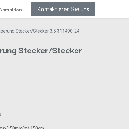
Anmelden
Kontaktieren Sie uns
ngerung Stecker/Stecker 3,5 311490-24
erung Stecker/Stecker
e
m(m)>3.50mm(m) 150cm