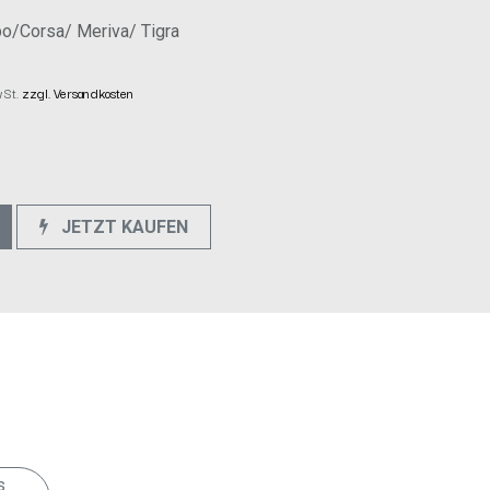
o/Corsa/ Meriva/ Tigra
wSt.
zzgl. Versandkosten
JETZT KAUFEN
e
s