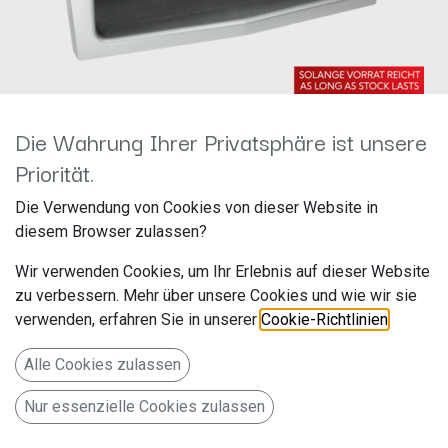
Die Wahrung Ihrer Privatsphäre ist unsere
Priorität.
1-DIN RB mit Fach Opel >
Die Verwendung von Cookies von dieser Website in
chrom 281230-10
diesem Browser zulassen?
Hersteller: ACV
Wir verwenden Cookies, um Ihr Erlebnis auf dieser Website
Artikelnummer: 281230-10
zu verbessern. Mehr über unsere Cookies und wie wir sie
acv GmbH
verwenden, erfahren Sie in unserer
Cookie-Richtlinien
.
Straßburger Allee 10-12
Alle Cookies zulassen
41812 Erkelenz
Nur essenzielle Cookies zulassen
Deutschland www.acvgmbh.de