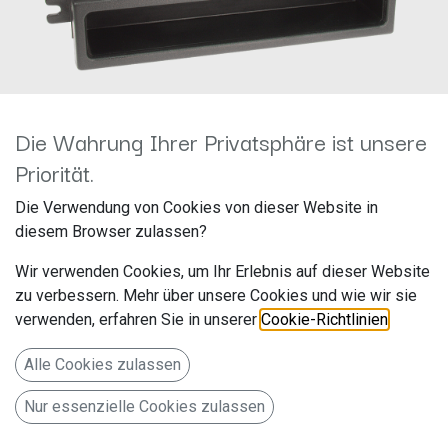
Die Wahrung Ihrer Privatsphäre ist unsere
Priorität.
1-DIN RB mit Fach KIA
Die Verwendung von Cookies von dieser Website in
diesem Browser zulassen?
Carnival 2001 > schwarz
Wir verwenden Cookies, um Ihr Erlebnis auf dieser Website
281178-07
zu verbessern. Mehr über unsere Cookies und wie wir sie
verwenden, erfahren Sie in unserer
Cookie-Richtlinien
.
Hersteller: ACV
Artikelnummer: 281178-07
Alle Cookies zulassen
acv GmbH
Nur essenzielle Cookies zulassen
Straßburger Allee 10-12