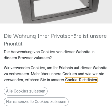
Die Wahrung Ihrer Privatsphäre ist unsere
Priorität.
1-DIN RB mit Fach Mazda 3
Die Verwendung von Cookies von dieser Website in
diesem Browser zulassen?
2003-2008 schwarz 281170-
Wir verwenden Cookies, um Ihr Erlebnis auf dieser Website
02
zu verbessern. Mehr über unsere Cookies und wie wir sie
verwenden, erfahren Sie in unserer
Cookie-Richtlinien
.
Hersteller: ACV
Artikelnummer: 281170-02
Alle Cookies zulassen
acv GmbH
Nur essenzielle Cookies zulassen
Straßburger Allee 10-12