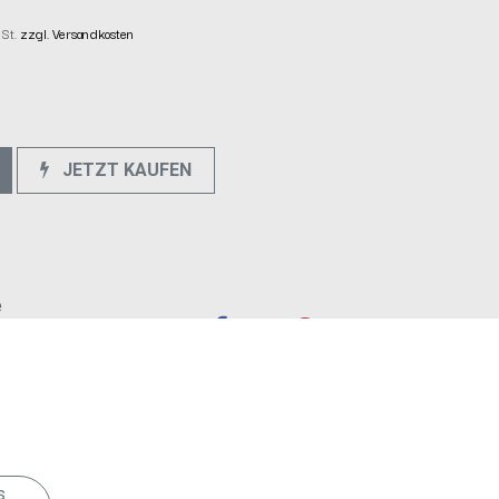
wSt.
zzgl. Versandkosten
JETZT KAUFEN
e
s