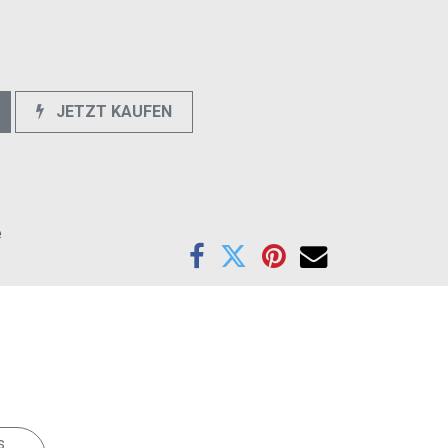
JETZT KAUFEN
e
Anschrift
s